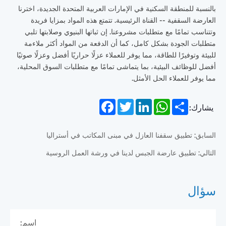
بالنسبة للمنطقة السكنية في الإمارات العربية المتحدة الجديدة، اخترنا
العارضة السقفية -- القناة الرئيسية. تتمتع هذه المواد بمزايا فريدة
وتتناسب تمامًا مع متطلبات مشروعنا. إن ثباتها البنيوي وصلابتها تلبي
متطلبات الجودة بشكل كامل، كما أن الدفعة من المواد أكثر ملاءمة
للبيئة وتوفيرًا للطاقة، مما يوفر للعملاء عزلًا حراريًا أفضل وعزلًا صوتيًا
أفضل للوظائف البيئية، بما يتماشى تمامًا مع متطلبات السوق المحلية،
مما يوفر للعملاء الحل الأمثل.
Facebook
Twitter
LinkedIn
WhatsApp
Share
يشارك:
السابق: تطبيق سقفنا العازل في مبنى المكاتب في أستراليا
التالي: تطبيق عارضة الجبس لدينا في ورشة العمل الروسية
سؤال
اسم: