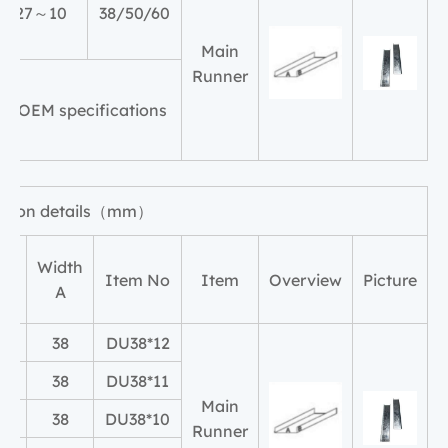
10～27
38/50/60
Main
Runner
to OEM specifications
fication details（mm）
ht
Width
Item No
Item
Overview
Picture
A
38
DU38*12
38
DU38*11
Main
38
DU38*10
Runner