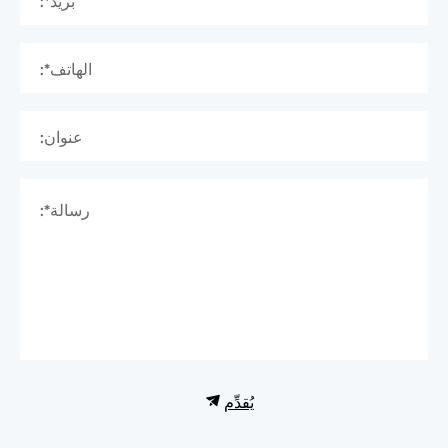
بريد*:
الهاتف*:
عنوان:
رسالة*:
يُقدِّم