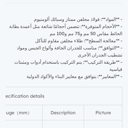
- **المواد**: فولاذ مجلفن ممتاز وسبائك ألومنيوم
- **الأحجام المتوفرة**: تتضمن أحجامًا شائعة مثل أعمدة بطانة
الحائط مقاس 50 مم و75 مم و100 مم
- **معالجة السطح**: طلاء مجلفن مقاوم للتآكل
- **التوافق**: مناسب للجدران الجافة وألواح الجبس ومواد
تشطيب الجدران الأخرى
- **طريقة التركيب**: يتم التركيب باستخدام أدوات ومثبتات
قياسية
- **المعايير**: يتوافق مع معايير البناء والأكواد الدولية
Specification details
Gauge（mm）
Description
Picture