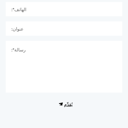
الهاتف*:
عنوان:
رسالة*:
يُقدِّم