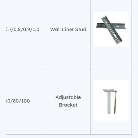
6/0.7/0.8/0.9/1.0
Wall Liner Stud
Adjustable
60/80/100
Bracket