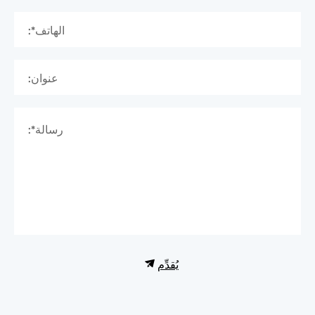
الهاتف*:
عنوان:
رسالة*:
يُقدِّم