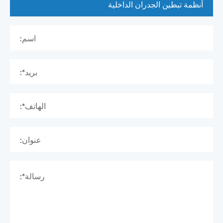
اسم:
بريد*:
الهاتف*:
عنوان:
رسالة*: