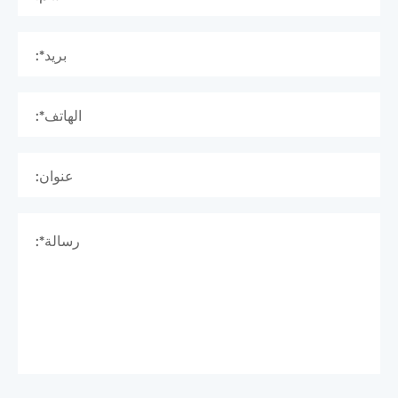
بريد*:
الهاتف*:
عنوان:
رسالة*: