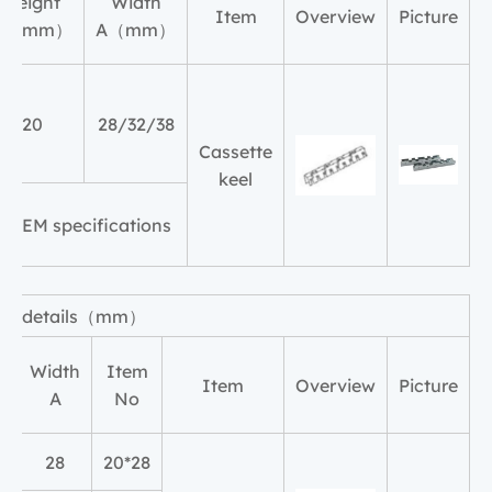
Height
Width
Item
Overview
Picture
B（mm）
A（mm）
20
28/32/38
Cassette
keel
o OEM specifications
ation details（mm）
t
Width
Item
Item
Overview
Picture
A
No
28
28*20