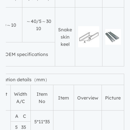
30～40/5～
10～20
10
Snake
skin
keel
to OEM specifications
cification details（mm）
ght
Width
Item
Item
Overview
Picture
B
A/C
No
A C
1
35*11*5
35 5