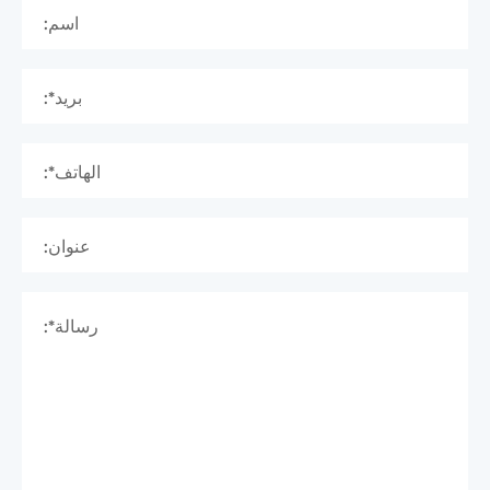
اسم:
بريد*:
الهاتف*:
عنوان:
رسالة*: