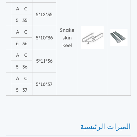
A C
2
35*12*5
35 5
Snake
A C
0
36*10*5
skin
36 6
keel
A C
1
36*11*5
36 5
A C
6
37*16*5
37 5
الميزات الرئيسية