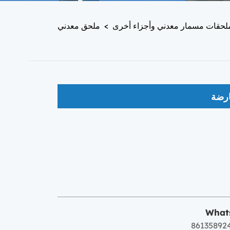
لحقات مسمار معدني وأجزاء أخرى
>
ملحق معدني
رضة
What
86135892