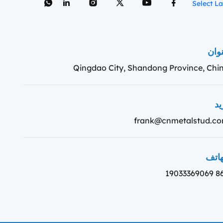
Select L
وان
Qingdao City, Shandong Province, Chi
يد
frank@cnmetalstud.c
هاتف