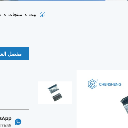
بيت
>
منتجات
>
م
مفصل العا
sApp
47655