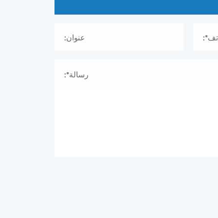
تف*:
عنوان:
رسالة*: