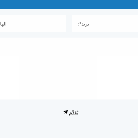
بريد*:
الها
يُقدِّم