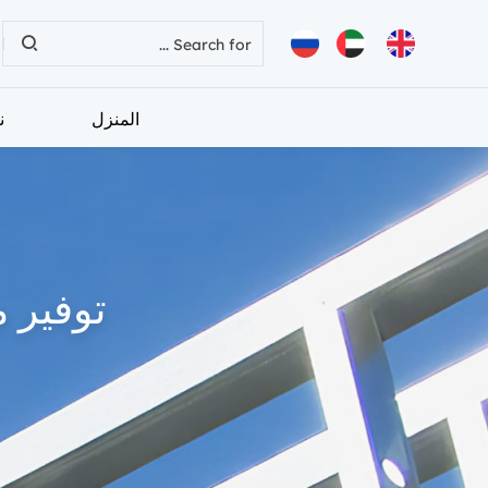
المنزل
ن
توفير 