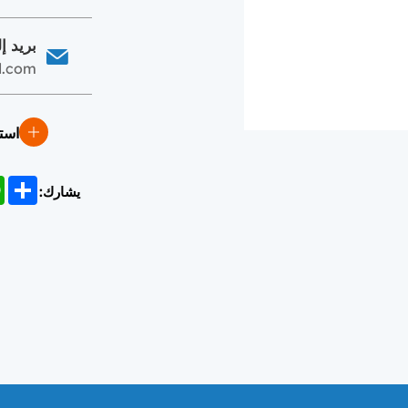
بريد إ
d.com
است
p
Share
يشارك: