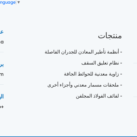
anguage
▼
منتجات
عن
na
- أنظمة تأطير المعادن للجدران الفاصلة
- نظام تعليق السقف
بر
- زاوية معدنية للحوائط الجافة
om
- ملحقات مسمار معدني وأجزاء أخرى
ال
- لفائف الفولاذ المجلفن
+86 19033369069