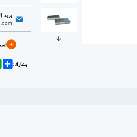
بريد إ
d.com
است
p
Share
يشارك: