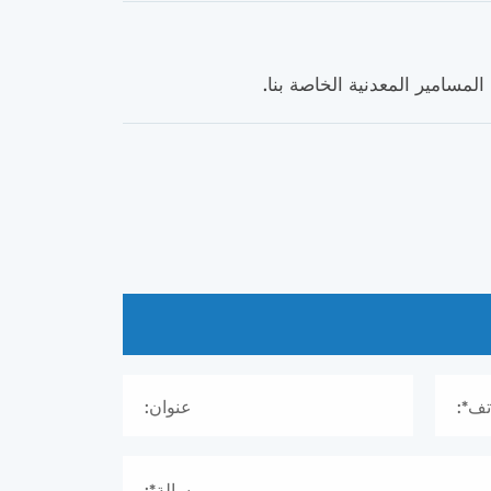
مسامير المعدنية الخاصة بنا.
تف*:
عنوان:
رسالة*: