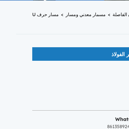
 الفاصلة
>
مسمار معدني ومسار
>
مسار حرف U
 الفولاذ
What
86135892