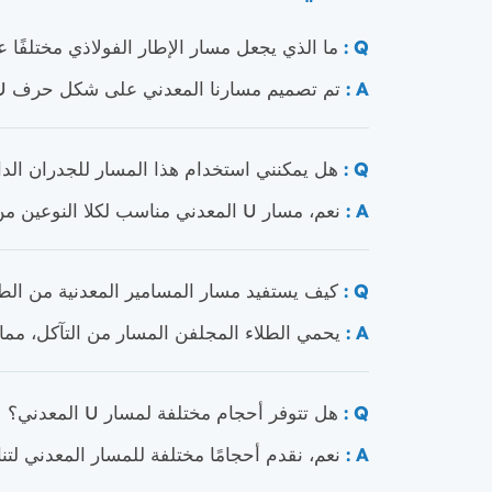
Q :
ما الذي يجعل مسار الإطار الفولاذي مختلفًا 
A :
تم تصميم مسارنا المعدني على شكل حرف U بملف تعريف على شكل حرف U، مما يوفر قوة واستقرارًا أكبر في تطبيقات الإطار.
Q :
هل يمكنني استخدام هذا المسار للجدران الدا
A :
نعم، مسار U المعدني مناسب لكلا النوعين من الجدران، مما يوفر حلاً متعدد الاستخدامات لاحتياجات البناء المختلفة.
Q :
كيف يستفيد مسار المسامير المعدنية من الط
A :
يحمي الطلاء المجلفن المسار من التآكل، مم
Q :
هل تتوفر أحجام مختلفة لمسار U المعدني؟
A :
نعم، نقدم أحجامًا مختلفة للمسار المعدني ل