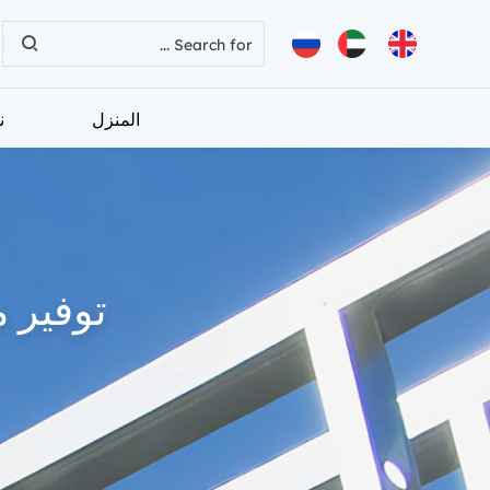
المنزل
ن
توفير 