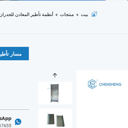
بيت
>
منتجات
>
أنظمة تأطير المعادن للجدران
مسار تأطير
sApp
47655